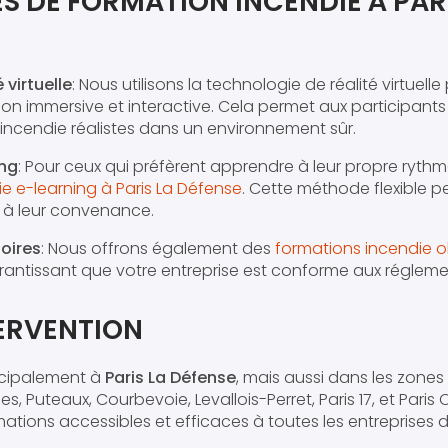
S DE FORMATION INCENDIE À PAR
 virtuelle
: Nous utilisons la technologie de réalité virtuelle
n immersive et interactive. Cela permet aux participants 
'incendie réalistes dans un environnement sûr.
ing
: Pour ceux qui préfèrent apprendre à leur propre ryt
e e-learning à Paris La Défense
. Cette méthode flexible p
n à leur convenance.
oires
: Nous offrons également des
formations incendie ob
arantissant que votre entreprise est conforme aux régleme
TERVENTION
ncipalement à
Paris La Défense
, mais aussi dans les zones
, Puteaux, Courbevoie, Levallois-Perret, Paris 17, et Paris 
mations accessibles et efficaces à toutes les entreprises 