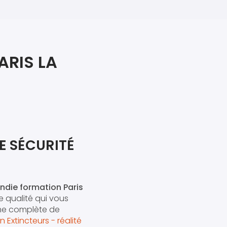
iers premiers secours
ier de Relaxation
ARIS LA
E SÉCURITÉ
endie formation Paris
e qualité qui vous
me complète de
 Extincteurs - réalité