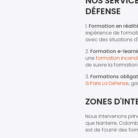
NOS SERVICE
DÉFENSE
1.
Formation en réalité
expérience de formatio
avec des situations d
2.
Formation e-learn
une
formation incendi
de suivre la formatio
3.
Formations obligat
à Paris La Défense
, g
ZONES D'IN
Nous intervenons pri
que Nanterre, Colombes
est de fournir des for