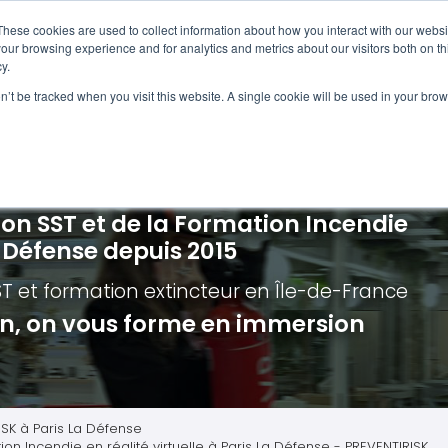
Navigation
Accueil
These cookies are used to collect information about how you interact with our webs
our browsing experience and for analytics and metrics about our visitors both on th
y.
ncendie
E-learning
Autres f
on’t be tracked when you visit this website. A single cookie will be used in your b
cerné ?
Nos modules
Formatio
Jour
vacuation incendie à distance
Incendies liés aux batteries en lithi
Formatio
Chas
vacuation incendie - Guide et Serre file
Évacuation établissements de soin
Formation
Chas
ion SST et de la Formation Incendie
quipiers de première intervention
Évacuation secteur tertiaire
Risq
a Défense depuis 2015
anipulation Extincteurs
Évacuation secteur industriel
Trav
ST et formation extincteur
en Île-de-France
ncendie en réalité augmentée
Situ
ion, on vous forme en immersion
Autr
Secu
Roue
ISK à Paris La Défense
ion Incendie en réalité virtuelle à Paris La Défense - PREVENTIRISK