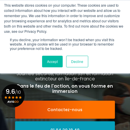
Aller
This website stores cookies on your computer. These cookies are used to
au
collect information about how you interact with our website and allow us to
contenu
remember you. We use this information in order to improve and customize
principal
your browsing experience and for analytics and metrics about our visitors
01 84 20 18 48
both on this website and other media. To find out more about the cookies we
use, see our Privacy Policy.
If you decline, your information won’t be tracked when you visit this
website. A single cookie will be used in your browser to remember
your preference not to be tracked.
Spécialiste de la formation SST et
de la Formation Incendie
Accept
Decline
à Paris La Défense depuis 2015
Journée sécurité, formation SST et formation
extincteur
en Île-de-France
Dans le feu de l'action, on vous forme en
9.6
immersion
/10
Contactez-nous
Voir le certificat