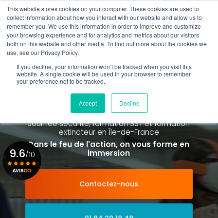
Aller
This website stores cookies on your computer. These cookies are used to
au
collect information about how you interact with our website and allow us to
contenu
remember you. We use this information in order to improve and customize
principal
your browsing experience and for analytics and metrics about our visitors
01 84 20 18 48
both on this website and other media. To find out more about the cookies we
use, see our Privacy Policy.
If you decline, your information won’t be tracked when you visit this
website. A single cookie will be used in your browser to remember
your preference not to be tracked.
Spécialiste de la formation SST et
de la Formation Incendie
Accept
Decline
à Paris La Défense depuis 2015
Journée sécurité, formation SST et formation
extincteur
en Île-de-France
Dans le feu de l'action, on vous forme en
9.6
immersion
/10
Contactez-nous
Voir le certificat