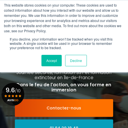
Aller
This website stores cookies on your computer. These cookies are used to
au
collect information about how you interact with our website and allow us to
contenu
remember you. We use this information in order to improve and customize
principal
your browsing experience and for analytics and metrics about our visitors
01 84 20 18 48
both on this website and other media. To find out more about the cookies we
use, see our Privacy Policy.
If you decline, your information won’t be tracked when you visit this
website. A single cookie will be used in your browser to remember
your preference not to be tracked.
Spécialiste de la formation SST et
de la Formation Incendie
Accept
Decline
à Paris La Défense depuis 2015
Journée sécurité, formation SST et formation
extincteur
en Île-de-France
Dans le feu de l'action, on vous forme en
9.6
immersion
/10
Contactez-nous
Voir le certificat