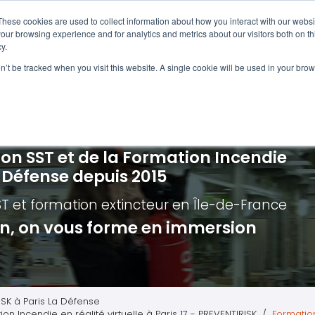
Navigation
Accueil
These cookies are used to collect information about how you interact with our webs
our browsing experience and for analytics and metrics about our visitors both on th
y.
ncendie
E-learning
Autres f
on’t be tracked when you visit this website. A single cookie will be used in your b
cerné ?
Nos modules
Formatio
Jour
vacuation incendie à distance
Incendies liés aux batteries en lithi
Formatio
Chas
vacuation incendie - Guide et Serre file
Évacuation établissements de soin
Formation
Chas
ion SST et de la Formation Incendie
quipiers de première intervention
Évacuation secteur tertiaire
Risq
a Défense depuis 2015
anipulation Extincteurs
Évacuation secteur industriel
Trav
ST et formation extincteur
en Île-de-France
ncendie en réalité augmentée
Situ
ion, on vous forme en immersion
Autr
Secu
Roue
ISK à Paris La Défense
on Incendie en réalité virtuelle à Paris 17 - PREVENTIRISK
Formation