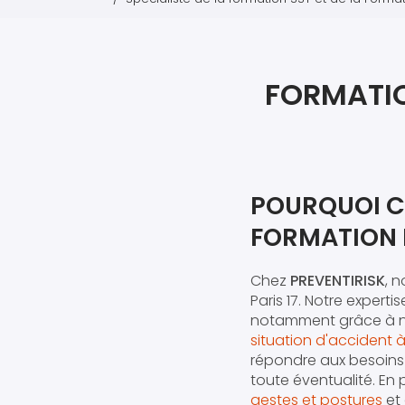
FORMATION
POURQUOI C
FORMATION I
Chez
PREVENTIRISK
, 
Paris 17. Notre expert
notamment grâce à no
situation d'accident à 
répondre aux besoins 
toute éventualité. E
gestes et postures
et