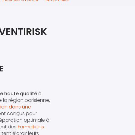
iers premiers secours
ier de Relaxation
EVENTIRISK
E
e haute qualité
à
 la région parisienne,
ion dans une
ont conçus pour
réparation optimale à
ment des
Formations
tent élargir leurs