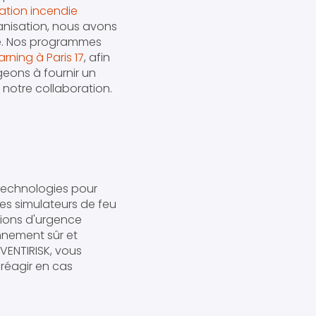
ation incendie
anisation, nous avons
nte. Nos programmes
rning à Paris 17
, afin
eons à fournir un
 notre collaboration.
technologies pour
des simulateurs de feu
tions d'urgence
nnement sûr et
VENTIRISK, vous
réagir en cas