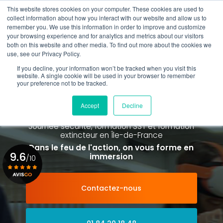
Aller
This website stores cookies on your computer. These cookies are used to
au
collect information about how you interact with our website and allow us to
contenu
remember you. We use this information in order to improve and customize
principal
your browsing experience and for analytics and metrics about our visitors
01 84 20 18 48
both on this website and other media. To find out more about the cookies we
use, see our Privacy Policy.
If you decline, your information won’t be tracked when you visit this
website. A single cookie will be used in your browser to remember
your preference not to be tracked.
Spécialiste de la formation SST et
de la Formation Incendie
Accept
Decline
à Paris La Défense depuis 2015
Journée sécurité, formation SST et formation
extincteur
en Île-de-France
Dans le feu de l'action, on vous forme en
9.6
immersion
/10
Contactez-nous
Voir le certificat