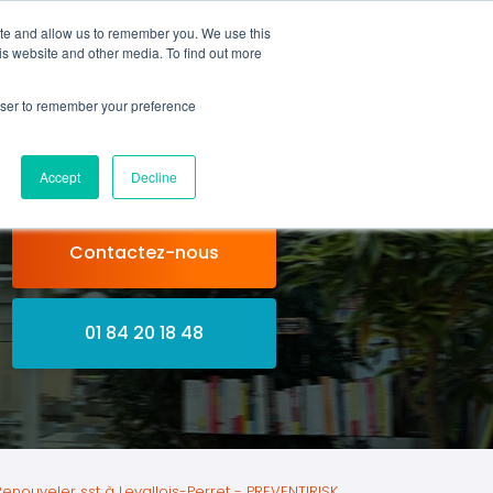
 secondaire
Pourquoi la réalité augmentée ?
En savoir +
Contact
ite and allow us to remember you. We use this
is website and other media. To find out more
Articles
ormations
Journée Sécurité
FAQ
rowser to remember your preference
Nos formateurs
n attentat et premiers secours
née sécurité avec VR
Témoignages
Accept
Decline
um
n gestes et postures
ses aux Risques en réalité virtuelle
s
 sensibilisation à l'intelligence artificielle
se aux risques tranchées
Contactez-nous
ue incendie en réalité virtuelle
ail en hauteur
01 84 20 18 48
ations d’accidents en immersion à 360°
es situations dangereuses en réalité virtuelle
Quiz - Premier secours
 de Secours
Renouveler sst à Levallois-Perret - PREVENTIRISK