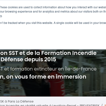
Navigation
Accueil
These cookies are used to collect information about how you interact with our webs
our browsing experience and for analytics and metrics about our visitors both on th
y.
ncendie
E-learning
Autres f
on’t be tracked when you visit this website. A single cookie will be used in your b
cerné ?
Nos modules
Formatio
Jour
vacuation incendie à distance
Incendies liés aux batteries en lithi
Formatio
Chas
vacuation incendie - Guide et Serre file
Évacuation établissements de soin
Formation
Chas
ion SST et de la Formation Incendie
quipiers de première intervention
Évacuation secteur tertiaire
Risq
a Défense depuis 2015
anipulation Extincteurs
Évacuation secteur industriel
Trav
ST et formation extincteur
en Île-de-France
ncendie en réalité augmentée
Situ
ion, on vous forme en immersion
Autr
Secu
Roue
ISK à Paris La Défense
on Incendie en réalité virtuelle à Levallois-Perret - PREVENTIRISK