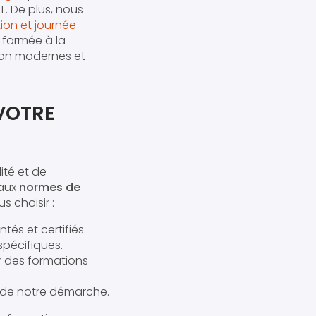
. De plus, nous
ion et journée
 formée à la
tion modernes et
 VOTRE
té et de
 aux
normes de
s choisir :
és et certifiés.
pécifiques.
ur des formations
r de notre démarche.