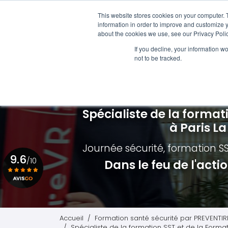
Aller
01 84 20 18 48
au
This website stores cookies on your computer. 
Navigation principale
information in order to improve and customize y
contenu
about the cookies we use, see our Privacy Polic
principal
Formations SST
Formation i
If you decline, your information w
not to be tracked.
Nos différentes formations
Qui est con
Formation Sauveteur Secouriste du Travail
Formation é
Formation MAC SST - RECYCLAGE SST
Formation é
Spécialiste de la format
Formation Premiers Secours Paris
Formation é
à Paris L
Planning des formations SST
Formation M
Journée sécurité, formation S
9.6
Formation I
/10
Dans le feu de l'act
Voir le certificat
Accueil
Formation santé sécurité par PREVENTIR
Spécialiste de la formation SST et de la Formati