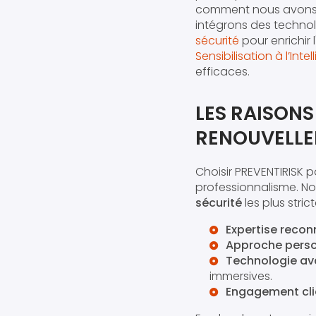
comment nous avons ai
intégrons des techno
sécurité
pour enrichir
Sensibilisation à l’Intel
efficaces.
LES RAISONS
RENOUVELLE
Choisir PREVENTIRISK 
professionnalisme. N
sécurité
les plus stric
Expertise recon
Approche perso
Technologie av
immersives.
Engagement clie