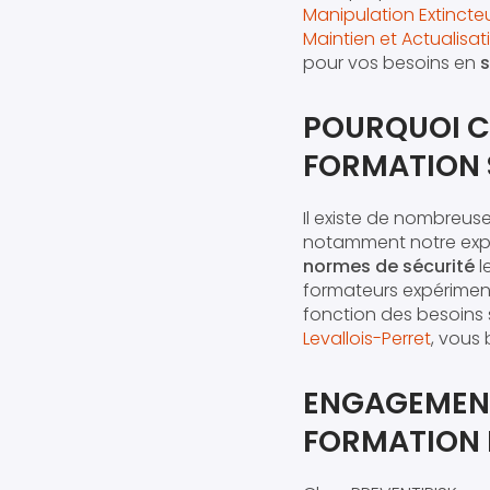
Manipulation Extincte
Maintien et Actualis
pour vos besoins en
s
POURQUOI C
FORMATION S
Il existe de nombreuse
notamment notre expe
normes de sécurité
l
formateurs expériment
fonction des besoins 
Levallois-Perret
, vous
ENGAGEMENT
FORMATION 