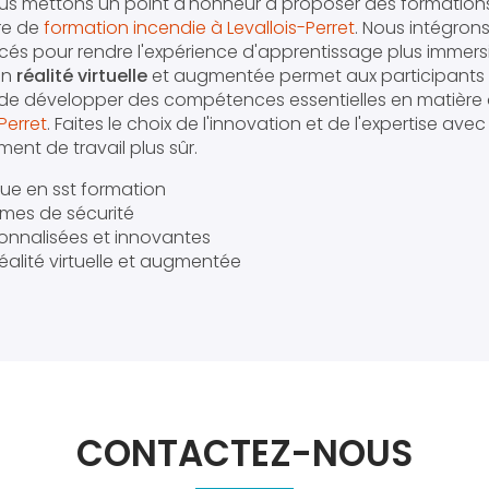
us mettons un point d'honneur à proposer des formations
re de
formation incendie à Levallois-Perret
. Nous intégrons
s pour rendre l'expérience d'apprentissage plus immersiv
en
réalité virtuelle
et augmentée permet aux participants 
et de développer des compétences essentielles en matière
Perret
. Faites le choix de l'innovation et de l'expertise ave
ent de travail plus sûr.
ue en sst formation
mes de sécurité
onnalisées et innovantes
 réalité virtuelle et augmentée
CONTACTEZ-NOUS