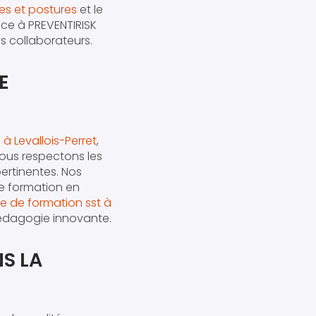
es et postures
et le
nce à PREVENTIRISK
s collaborateurs.
E
à Levallois-Perret
,
ous respectons les
pertinentes. Nos
de formation en
e de formation sst à
édagogie innovante.
S LA