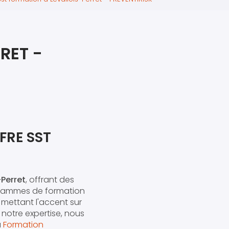
iers premiers secours
ier de Relaxation
RET -
FRE SST
-Perret
, offrant des
ogrammes de formation
 mettant l'accent sur
 notre expertise, nous
a
Formation