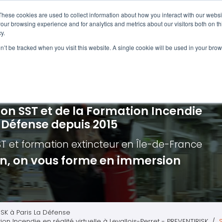
Navigation
Accueil
These cookies are used to collect information about how you interact with our webs
our browsing experience and for analytics and metrics about our visitors both on th
y.
ncendie
E-learning
Autres f
on’t be tracked when you visit this website. A single cookie will be used in your b
cerné ?
Nos modules
Formatio
Jour
vacuation incendie à distance
Incendies liés aux batteries en lithi
Formatio
Chas
vacuation incendie - Guide et Serre file
Évacuation établissements de soin
Formation
Chas
ion SST et de la Formation Incendie
quipiers de première intervention
Évacuation secteur tertiaire
Risq
a Défense depuis 2015
anipulation Extincteurs
Évacuation secteur industriel
Trav
ST et formation extincteur
en Île-de-France
ncendie en réalité augmentée
Situ
ion, on vous forme en immersion
Autr
Secu
Roue
ISK à Paris La Défense
on Incendie en réalité virtuelle à Levallois-Perret - PREVENTIRISK