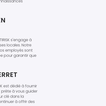
onnaissances
EN
NTIRISK s'engage à
es locales. Notre
vos employés sont
ée pour garantir que
ERRET
SK est dédié à fournir
t prête à vous guider
r clé dans la
tinuer à offrir des