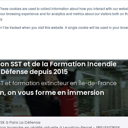
Navigation
Accueil
These cookies are used to collect information about how you interact with our webs
our browsing experience and for analytics and metrics about our visitors both on th
y.
ncendie
E-learning
Autres f
on’t be tracked when you visit this website. A single cookie will be used in your b
cerné ?
Nos modules
Formatio
Jour
vacuation incendie à distance
Incendies liés aux batteries en lithi
Formatio
Chas
vacuation incendie - Guide et Serre file
Évacuation établissements de soin
Formation
Chas
ion SST et de la Formation Incendie
quipiers de première intervention
Évacuation secteur tertiaire
Risq
a Défense depuis 2015
anipulation Extincteurs
Évacuation secteur industriel
Trav
ST et formation extincteur
en Île-de-France
ncendie en réalité augmentée
Situ
ion, on vous forme en immersion
Autr
Secu
Roue
ISK à Paris La Défense
on Incendie en réalité virtuelle à Levallois-Perret - PREVENTIRISK