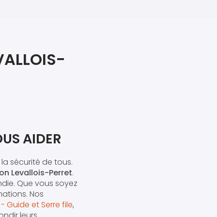
iers premiers secours
ier de Relaxation
VALLOIS-
US AIDER
 la sécurité de tous.
on Levallois-Perret
.
ndie. Que vous soyez
ations. Nos
 Guide et Serre file
,
ndir leurs