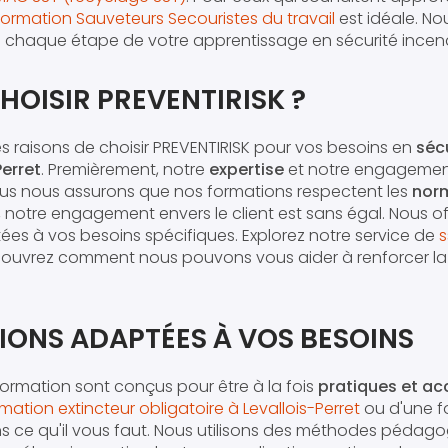
Formation Sauveteurs Secouristes du travail
est idéale. N
haque étape de votre apprentissage en sécurité incend
OISIR PREVENTIRISK ?
es raisons de choisir PREVENTIRISK pour vos besoins en
séc
Perret
. Premièrement, notre
expertise
et notre engagemen
s nous assurons que nos formations respectent les
norm
, notre engagement envers le client est sans égal. Nous o
es à vos besoins spécifiques. Explorez notre service de
s
ouvrez comment nous pouvons vous aider à renforcer la 
IONS ADAPTÉES À VOS BESOINS
rmation sont conçus pour être à la fois
pratiques et ac
mation extincteur obligatoire à Levallois-Perret
ou d'une f
ns ce qu'il vous faut. Nous utilisons des méthodes péda