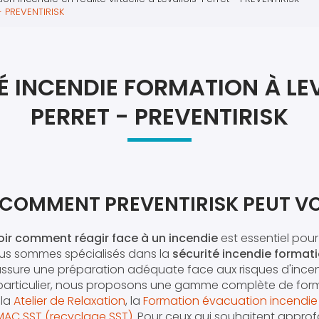
Atel
- PREVENTIRISK
Atel
É INCENDIE FORMATION À LE
PERRET - PREVENTIRISK
COMMENT PREVENTIRISK PEUT VO
oir comment réagir face à un incendie
est essentiel pour
ous sommes spécialisés dans la
sécurité incendie formati
assure une préparation adéquate face aux risques d'ince
 particulier, nous proposons une gamme complète de form
 la
Atelier de Relaxation
, la
Formation évacuation incendie -
MAC SST (recyclage SST)
. Pour ceux qui souhaitent approfo