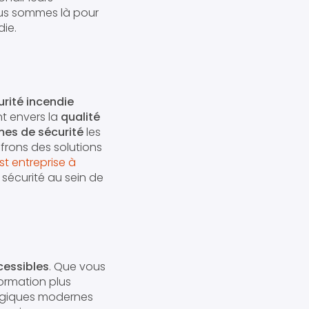
ous sommes là pour
ie.
urité incendie
t envers la
qualité
es de sécurité
les
ffrons des solutions
st entreprise à
sécurité au sein de
cessibles
. Que vous
ormation plus
gogiques modernes