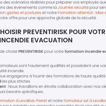
ns des scénarios réalistes pour préparer vos employés aux
sons des événements comme la
Journée sécurité
pour sens
ion gestes et postures
et notre
Formation attentat : Mise 
tre offre pour une approche globale de la sécurité.
HOISIR PREVENTIRISK POUR VOTR
INCENDIE EVACUATION
 de choisir
PREVENTIRISK
pour votre
formation incendie e
formateurs sont hautement qualifiés et possèdent une vas
ité incendie.
ous engageons à fournir des formations de haute qualité 
é
les plus strictes.
ent
: Nous travaillons en étroite collaboration avec nos c
urs besoins spécifiques.
ormation à Levallois-Perret
et notre
formateur sst à Levallo
 pour garantir une approche complète de la sécurité au t