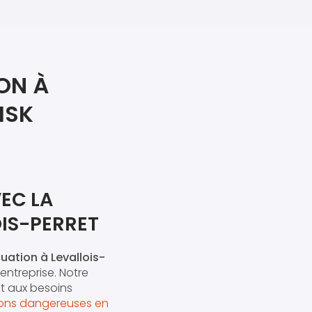
iers premiers secours
ier de Relaxation
ON À
ISK
EC LA
IS-PERRET
uation à Levallois-
entreprise. Notre
t aux besoins
ions dangereuses en