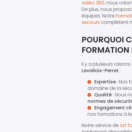
vidéo 360
, nous créo
De plus, nous propo
équipes. Notre
Format
secours
complètent no
POURQUOI C
FORMATION 
Il y a plusieurs raisons
Levallois-Perret
:
Expertise
: Nos 
domaine de la sécur
Qualité
: Nous n
normes de sécurit
Engagement cli
nos formations à le
Notre service de
sst f
également disponibles