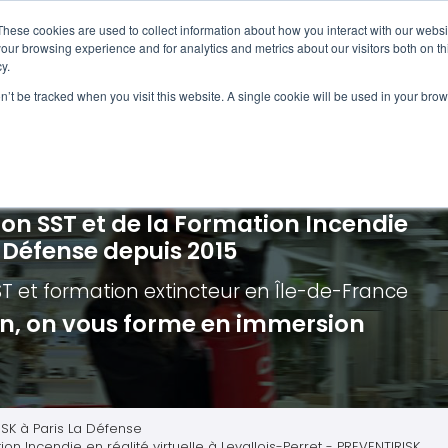
Navigation
Accueil
These cookies are used to collect information about how you interact with our webs
our browsing experience and for analytics and metrics about our visitors both on th
y.
ncendie
E-learning
Autres f
on’t be tracked when you visit this website. A single cookie will be used in your b
cerné ?
Nos modules
Formatio
Jour
vacuation incendie à distance
Incendies liés aux batteries en lithi
Formatio
Chas
vacuation incendie - Guide et Serre file
Évacuation établissements de soin
Formation
Chas
ion SST et de la Formation Incendie
quipiers de première intervention
Évacuation secteur tertiaire
Risq
a Défense depuis 2015
anipulation Extincteurs
Évacuation secteur industriel
Trav
ST et formation extincteur
en Île-de-France
ncendie en réalité augmentée
Situ
ion, on vous forme en immersion
Autr
Secu
Roue
ISK à Paris La Défense
on Incendie en réalité virtuelle à Levallois-Perret - PREVENTIRISK