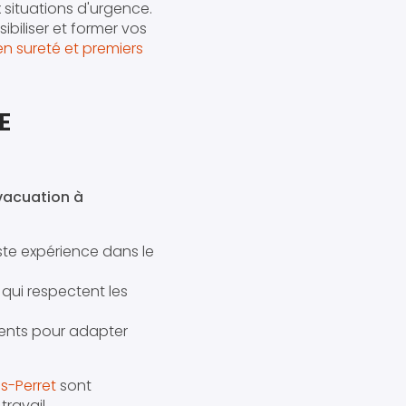
 situations d'urgence.
ibiliser et former vos
en sureté et premiers
E
vacuation à
te expérience dans le
qui respectent les
lients pour adapter
is-Perret
sont
ravail.