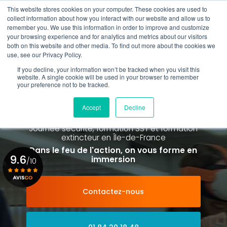
Aller
This website stores cookies on your computer. These cookies are used to
au
collect information about how you interact with our website and allow us to
contenu
remember you. We use this information in order to improve and customize
principal
your browsing experience and for analytics and metrics about our visitors
01 84 20 18 48
both on this website and other media. To find out more about the cookies we
use, see our Privacy Policy.
If you decline, your information won’t be tracked when you visit this
website. A single cookie will be used in your browser to remember
your preference not to be tracked.
Spécialiste de la formation SST et
de la Formation Incendie
Accept
Decline
à Paris La Défense depuis 2015
Journée sécurité, formation SST et formation
extincteur
en Île-de-France
Dans le feu de l'action, on vous forme en
9.6
immersion
/10
Contactez-nous
Voir le certificat