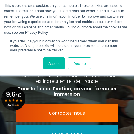
Aller
This website stores cookies on your computer. These cookies are used to
au
collect information about how you interact with our website and allow us to
contenu
remember you. We use this information in order to improve and customize
principal
your browsing experience and for analytics and metrics about our visitors
01 84 20 18 48
both on this website and other media. To find out more about the cookies we
use, see our Privacy Policy.
If you decline, your information won’t be tracked when you visit this
website. A single cookie will be used in your browser to remember
your preference not to be tracked.
Spécialiste de la formation SST et
de la Formation Incendie
Accept
Decline
à Paris La Défense depuis 2015
Journée sécurité, formation SST et formation
extincteur
en Île-de-France
Dans le feu de l'action, on vous forme en
9.6
immersion
/10
Contactez-nous
Voir le certificat