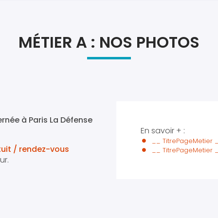
Atel
Atel
MÉTIER A : NOS PHOTOS
rnée à Paris La Défense
En savoir + :
__ TitrePageMetier 
tuit / rendez-vous
__ TitrePageMetier 
ur.