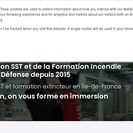
Navigation
Accueil
These cookies are used to collect information about how you interact with our webs
our browsing experience and for analytics and metrics about our visitors both on th
y.
ncendie
E-learning
Autres f
on’t be tracked when you visit this website. A single cookie will be used in your b
cerné ?
Nos modules
Formatio
Jour
vacuation incendie à distance
Incendies liés aux batteries en lithi
Formatio
Chas
vacuation incendie - Guide et Serre file
Évacuation établissements de soin
Formation
Chas
ion SST et de la Formation Incendie
quipiers de première intervention
Évacuation secteur tertiaire
Risq
a Défense depuis 2015
anipulation Extincteurs
Évacuation secteur industriel
Trav
ST et formation extincteur
en Île-de-France
ncendie en réalité augmentée
Situ
ion, on vous forme en immersion
Autr
Secu
Roue