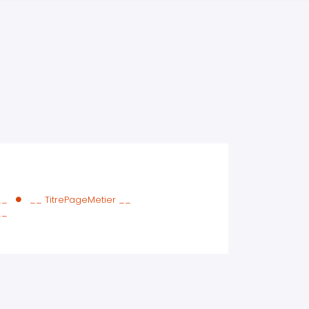
iers premiers secours
ier de Relaxation
__
__ TitrePageMetier __
__