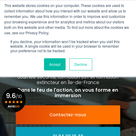
Aller
This website stores cookies on your computer. These cookies are used to
au
Rappel gratuit
collect information about how you interact with our website and allow us to
contenu
remember you. We use this information in order to improve and customize
principal
your browsing experience and for analytics and metrics about our visitors
01 84 20 18 48
both on this website and other media. To find out more about the cookies we
use, see our Privacy Policy.
If you decline, your information won’t be tracked when you visit this
website. A single cookie will be used in your browser to remember
your preference not to be tracked.
Spécialiste de la formation SST et
de la Formation Incendie
Accept
Decline
à Paris La Défense depuis 2015
Journée sécurité, formation SST et formation
extincteur
en Île-de-France
Dans le feu de l'action, on vous forme en
9.6
immersion
/10
Contactez-nous
Voir le certificat