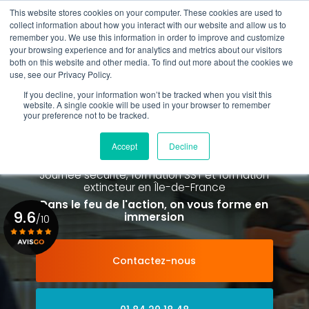
Aller
This website stores cookies on your computer. These cookies are used to
au
Rappel gratuit
collect information about how you interact with our website and allow us to
contenu
remember you. We use this information in order to improve and customize
principal
your browsing experience and for analytics and metrics about our visitors
01 84 20 18 48
both on this website and other media. To find out more about the cookies we
use, see our Privacy Policy.
If you decline, your information won’t be tracked when you visit this
website. A single cookie will be used in your browser to remember
your preference not to be tracked.
Spécialiste de la formation SST et
de la Formation Incendie
Accept
Decline
à Paris La Défense depuis 2015
Journée sécurité, formation SST et formation
extincteur
en Île-de-France
Dans le feu de l'action, on vous forme en
9.6
immersion
/10
Contactez-nous
Voir le certificat