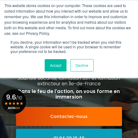
Aller
This website stores cookies on your computer. These cookies are used to
au
Rappel gratuit
collect information about how you interact with our website and allow us to
contenu
remember you. We use this information in order to improve and customize
principal
your browsing experience and for analytics and metrics about our visitors
01 84 20 18 48
both on this website and other media. To find out more about the cookies we
use, see our Privacy Policy.
If you decline, your information won’t be tracked when you visit this
website. A single cookie will be used in your browser to remember
your preference not to be tracked.
Spécialiste de la formation SST et
de la Formation Incendie
Accept
Decline
à Paris La Défense depuis 2015
Journée sécurité, formation SST et formation
extincteur
en Île-de-France
Dans le feu de l'action, on vous forme en
9.6
immersion
/10
Contactez-nous
Voir le certificat