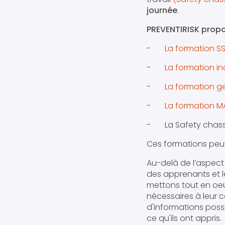
journée
.
PREVENTIRISK propo
-
La formation SST
-
La formation in
-
La formation g
-
La formation M
- La Safety chasse 
Ces formations peuv
Au-delà de l’aspect
des apprenants et le
mettons tout en oeu
nécessaires à leur c
d'informations possi
ce qu'ils ont appris.