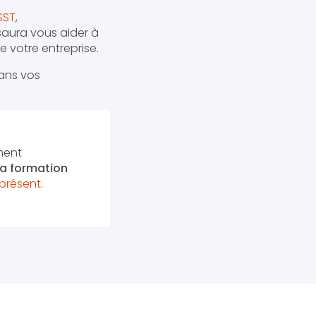
SST
,
aura vous aider à
e votre entreprise.
ans vos
ment
 la formation
présent
.