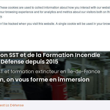
Navigation
Accueil
These cookies are used to collect information about how you interact with our webs
our browsing experience and for analytics and metrics about our visitors both on th
y.
ncendie
E-learning
Autres f
on’t be tracked when you visit this website. A single cookie will be used in your b
cerné ?
Nos modules
Formatio
Jour
vacuation incendie à distance
Incendies liés aux batteries en lithi
Formatio
Chas
vacuation incendie - Guide et Serre file
Évacuation établissements de soin
Formation
Chas
ion SST et de la Formation Incendie
quipiers de première intervention
Évacuation secteur tertiaire
Risq
a Défense depuis 2015
anipulation Extincteurs
Évacuation secteur industriel
Trav
ST et formation extincteur
en Île-de-France
ncendie en réalité augmentée
Situ
ion, on vous forme en immersion
Autr
Secu
Roue
uest La Défense