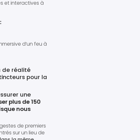
s et interactives à
:
mmersive d’un feu à
 de réalité
tincteurs pour la
assurer une
ser plus de 150
isque nous
 gestes de premiers
trés sur un lieu de
 dans la même