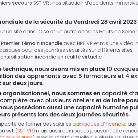
iers secours
SST VR , nos situation d'accidents immersive
ondiale de la sécurité du Vendredi 28 avril 2023 
 un site dans l'Oise et un autre dans les Hauts de Seine :
n
Premier Témoin Incendie
avec FIRE VR et mis une vidéo i
 casques pour des journées sécurités sur différents sites.
sensibilisation incendie en réalité virtuelle
.
e technique, nous avons mis en place
10 casques
osition des apprenants avec 5 formateurs et 4 ex
R
sur deux jours.
ue organisationnel, nous sommes en
capacité d’
 complète avec plusieurs ateliers
et de faire pas
nous possédons aussi une capacité humaine pu
urs présents lors des deux journées sécurités.
acité de former des salariés
aux risques d’incendie
, aux
on sst
(
SST VR
) mais aussi aux risques pouvant être rencon
se aux risques
) avec la réalité virtuelle sur
plusieurs sites