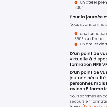
Un atelier
prem
360°.
Pour la journée m
Nous avons animé sur
une formatio
360° sur d’autres
Un
atelier de 
D’un point de vu
virtuelle à disp
formation FIRE V
D’un point de v
journée sécurité
personnes mais 
avions 5 formate
Nous sommes en cap
secours en
formati
travail
(Safety chas