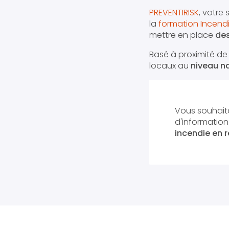
PREVENTIRISK
, votre
la
formation Incendi
mettre en place
des
Basé à proximité d
locaux au
niveau na
Vous souhaita
d'informatio
incendie en ré