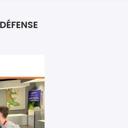
iers premiers secours
ier de Relaxation
 DÉFENSE