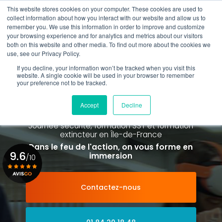
Aller
This website stores cookies on your computer. These cookies are used to
au
Rappel gratuit
collect information about how you interact with our website and allow us to
contenu
remember you. We use this information in order to improve and customize
principal
your browsing experience and for analytics and metrics about our visitors
01 84 20 18 48
both on this website and other media. To find out more about the cookies we
use, see our Privacy Policy.
If you decline, your information won’t be tracked when you visit this
website. A single cookie will be used in your browser to remember
your preference not to be tracked.
Spécialiste de la formation SST et
de la Formation Incendie
Accept
Decline
à Paris La Défense depuis 2015
Journée sécurité, formation SST et formation
extincteur
en Île-de-France
Dans le feu de l'action, on vous forme en
9.6
immersion
/10
Contactez-nous
Voir le certificat