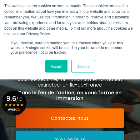
Aller
This website stores cookies on your computer. These cookies are used to
au
Rappel gratuit
collect information about how you interact with our website and allow us to
contenu
remember you. We use this information in order to improve and customize
principal
your browsing experience and for analytics and metrics about our visitors
01 84 20 18 48
both on this website and other media. To find out more about the cookies we
use, see our Privacy Policy.
If you decline, your information won’t be tracked when you visit this
website. A single cookie will be used in your browser to remember
your preference not to be tracked.
Spécialiste de la formation SST et
de la Formation Incendie
Accept
Decline
à Paris La Défense depuis 2015
Journée sécurité, formation SST et formation
extincteur
en Île-de-France
Dans le feu de l'action, on vous forme en
9.6
immersion
/10
Contactez-nous
Voir le certificat