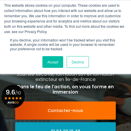
Aller
This website stores cookies on your computer. These cookies are used to
au
Rappel gratuit
collect information about how you interact with our website and allow us to
contenu
remember you. We use this information in order to improve and customize
principal
your browsing experience and for analytics and metrics about our visitors
01 84 20 18 48
both on this website and other media. To find out more about the cookies we
use, see our Privacy Policy.
If you decline, your information won’t be tracked when you visit this
website. A single cookie will be used in your browser to remember
your preference not to be tracked.
Spécialiste de la formation SST et
de la Formation Incendie
Accept
Decline
à Paris La Défense depuis 2015
Journée sécurité, formation SST et formation
extincteur
en Île-de-France
Dans le feu de l'action, on vous forme en
9.6
immersion
/10
Contactez-nous
Voir le certificat