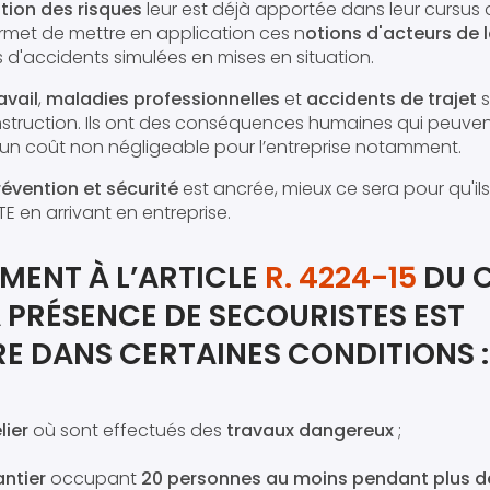
tion des risques
leur est déjà apportée dans leur cursus 
rmet de mettre en application ces n
otions d'acteurs de 
ns d'accidents simulées en mises en situation.
avail
,
maladies professionnelles
et
accidents de trajet
s
nstruction. Ils ont des conséquences humaines qui peuvent
si un coût non négligeable pour l’entreprise notamment.
révention et sécurité
est ancrée, mieux ce sera pour qu'ils
TE en arrivant en entreprise.
ENT À L’ARTICLE
R. 4224-15
DU 
A PRÉSENCE DE SECOURISTES EST
E DANS CERTAINES CONDITIONS :
lier
où sont effectués des
travaux dangereux
;
ntier
occupant
20 personnes au moins pendant plus de