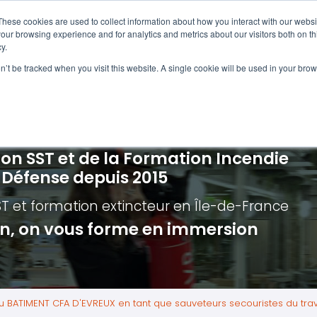
Navigation
Accueil
These cookies are used to collect information about how you interact with our webs
our browsing experience and for analytics and metrics about our visitors both on th
y.
ncendie
E-learning
Autres f
on’t be tracked when you visit this website. A single cookie will be used in your b
cerné ?
Nos modules
Formatio
Jour
vacuation incendie à distance
Incendies liés aux batteries en lithi
Formatio
Chas
vacuation incendie - Guide et Serre file
Évacuation établissements de soin
Formation
Chas
ion SST et de la Formation Incendie
quipiers de première intervention
Évacuation secteur tertiaire
Risq
a Défense depuis 2015
anipulation Extincteurs
Évacuation secteur industriel
Trav
ST et formation extincteur
en Île-de-France
ncendie en réalité augmentée
Situ
ion, on vous forme en immersion
Autr
Secu
Roue
u BATIMENT CFA D'EVREUX en tant que sauveteurs secouristes du trav