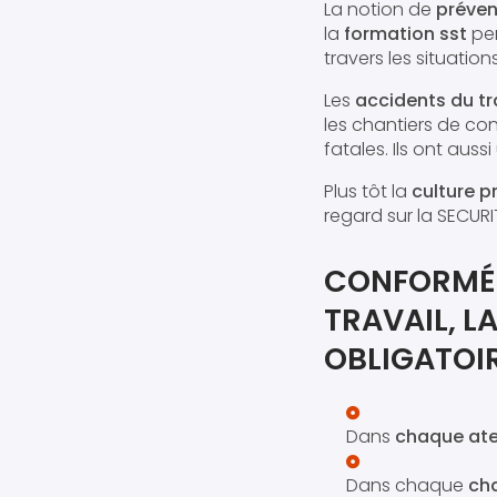
La notion de
préven
la
formation sst
pe
travers les situatio
Les
accidents du tr
les chantiers de co
fatales. Ils ont aus
Plus tôt la
culture p
regard sur la SECURI
CONFORMÉM
TRAVAIL, L
OBLIGATOIR
Dans
chaque ate
Dans chaque
cha