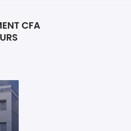
iers premiers secours
ier de Relaxation
MENT CFA
EURS