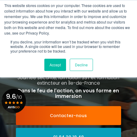
Aller
This website stores cookies on your computer. These cookies are used to
au
Rappel gratuit
collect information about how you interact with our website and allow us to
contenu
remember you. We use this information in order to improve and customize
principal
your browsing experience and for analytics and metrics about our visitors
01 84 20 18 48
both on this website and other media. To find out more about the cookies we
use, see our Privacy Policy.
If you decline, your information won’t be tracked when you visit this
website. A single cookie will be used in your browser to remember
your preference not to be tracked.
Spécialiste de la formation SST et
de la Formation Incendie
Accept
Decline
à Paris La Défense depuis 2015
Journée sécurité, formation SST et formation
extincteur
en Île-de-France
Dans le feu de l'action, on vous forme en
9.6
immersion
/10
Contactez-nous
Voir le certificat