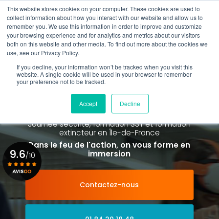
Aller
This website stores cookies on your computer. These cookies are used to
au
collect information about how you interact with our website and allow us to
contenu
remember you. We use this information in order to improve and customize
principal
your browsing experience and for analytics and metrics about our visitors
01 84 20 18 48
both on this website and other media. To find out more about the cookies we
use, see our Privacy Policy.
If you decline, your information won’t be tracked when you visit this
website. A single cookie will be used in your browser to remember
your preference not to be tracked.
Spécialiste de la formation SST et
de la Formation Incendie
Accept
Decline
à Paris La Défense depuis 2015
Journée sécurité, formation SST et formation
extincteur
en Île-de-France
Dans le feu de l'action, on vous forme en
9.6
immersion
/10
Contactez-nous
Voir le certificat