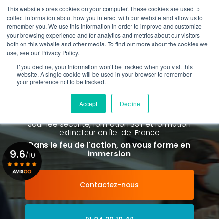
Aller
This website stores cookies on your computer. These cookies are used to
au
collect information about how you interact with our website and allow us to
contenu
remember you. We use this information in order to improve and customize
principal
your browsing experience and for analytics and metrics about our visitors
01 84 20 18 48
both on this website and other media. To find out more about the cookies we
use, see our Privacy Policy.
If you decline, your information won’t be tracked when you visit this
website. A single cookie will be used in your browser to remember
your preference not to be tracked.
Spécialiste de la formation SST et
de la Formation Incendie
Accept
Decline
à Paris La Défense depuis 2015
Journée sécurité, formation SST et formation
extincteur
en Île-de-France
Dans le feu de l'action, on vous forme en
9.6
immersion
/10
Contactez-nous
Voir le certificat