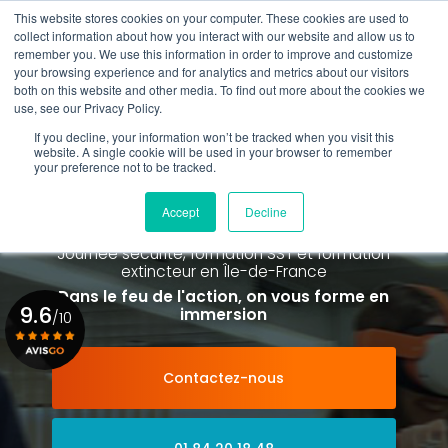
Aller
This website stores cookies on your computer. These cookies are used to
au
collect information about how you interact with our website and allow us to
contenu
remember you. We use this information in order to improve and customize
principal
your browsing experience and for analytics and metrics about our visitors
01 84 20 18 48
both on this website and other media. To find out more about the cookies we
use, see our Privacy Policy.
If you decline, your information won’t be tracked when you visit this
website. A single cookie will be used in your browser to remember
your preference not to be tracked.
Spécialiste de la formation SST et
de la Formation Incendie
Accept
Decline
à Paris La Défense depuis 2015
Journée sécurité, formation SST et formation
extincteur
en Île-de-France
Dans le feu de l'action, on vous forme en
9.6
immersion
/10
Contactez-nous
Voir le certificat