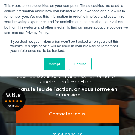
Aller
This website stores cookies on your computer. These cookies are used to
au
collect information about how you interact with our website and allow us to
contenu
remember you. We use this information in order to improve and customize
principal
your browsing experience and for analytics and metrics about our visitors
01 84 20 18 48
both on this website and other media. To find out more about the cookies we
use, see our Privacy Policy.
If you decline, your information won’t be tracked when you visit this
website. A single cookie will be used in your browser to remember
your preference not to be tracked.
Spécialiste de la formation SST et
de la Formation Incendie
Accept
Decline
à Paris La Défense depuis 2015
Journée sécurité, formation SST et formation
extincteur
en Île-de-France
Dans le feu de l'action, on vous forme en
9.6
immersion
/10
Contactez-nous
Voir le certificat