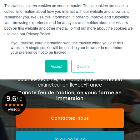
Aller
This website stores cookies on your computer. These cookies are used to
au
collect information about how you interact with our website and allow us to
contenu
remember you. We use this information in order to improve and customize
principal
your browsing experience and for analytics and metrics about our visitors
01 84 20 18 48
both on this website and other media. To find out more about the cookies we
use, see our Privacy Policy.
If you decline, your information won’t be tracked when you visit this
website. A single cookie will be used in your browser to remember
your preference not to be tracked.
Spécialiste de la formation SST et
de la Formation Incendie
Accept
Decline
à Paris La Défense depuis 2015
Journée sécurité, formation SST et formation
extincteur
en Île-de-France
Dans le feu de l'action, on vous forme en
9.6
immersion
/10
Contactez-nous
Voir le certificat