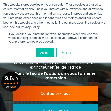
Aller
This website stores cookies on your computer. These cookies are used to
au
collect information about how you interact with our website and allow us to
contenu
remember you. We use this information in order to improve and customize
principal
your browsing experience and for analytics and metrics about our visitors
01 84 20 18 48
both on this website and other media. To find out more about the cookies we
use, see our Privacy Policy.
If you decline, your information won’t be tracked when you visit this
website. A single cookie will be used in your browser to remember
your preference not to be tracked.
Spécialiste de la formation SST et
de la Formation Incendie
Accept
Decline
à Paris La Défense depuis 2015
Journée sécurité, formation SST et formation
extincteur
en Île-de-France
Dans le feu de l'action, on vous forme en
9.6
immersion
/10
Contactez-nous
Voir le certificat