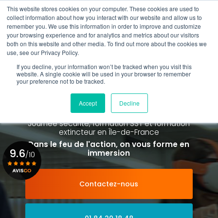
Aller
This website stores cookies on your computer. These cookies are used to
au
collect information about how you interact with our website and allow us to
contenu
remember you. We use this information in order to improve and customize
principal
your browsing experience and for analytics and metrics about our visitors
01 84 20 18 48
both on this website and other media. To find out more about the cookies we
use, see our Privacy Policy.
If you decline, your information won’t be tracked when you visit this
website. A single cookie will be used in your browser to remember
your preference not to be tracked.
Spécialiste de la formation SST et
de la Formation Incendie
Accept
Decline
à Paris La Défense depuis 2015
Journée sécurité, formation SST et formation
extincteur
en Île-de-France
Dans le feu de l'action, on vous forme en
9.6
immersion
/10
Contactez-nous
Voir le certificat