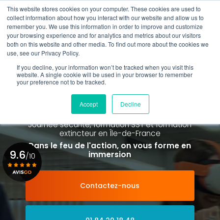
Aller
This website stores cookies on your computer. These cookies are used to
au
collect information about how you interact with our website and allow us to
contenu
remember you. We use this information in order to improve and customize
principal
your browsing experience and for analytics and metrics about our visitors
01 84 20 18 48
both on this website and other media. To find out more about the cookies we
use, see our Privacy Policy.
If you decline, your information won’t be tracked when you visit this
website. A single cookie will be used in your browser to remember
your preference not to be tracked.
Spécialiste de la formation SST et
de la Formation Incendie
Accept
Decline
à Paris La Défense depuis 2015
Journée sécurité, formation SST et formation
extincteur
en Île-de-France
Dans le feu de l'action, on vous forme en
9.6
immersion
/10
Contactez-nous
Voir le certificat