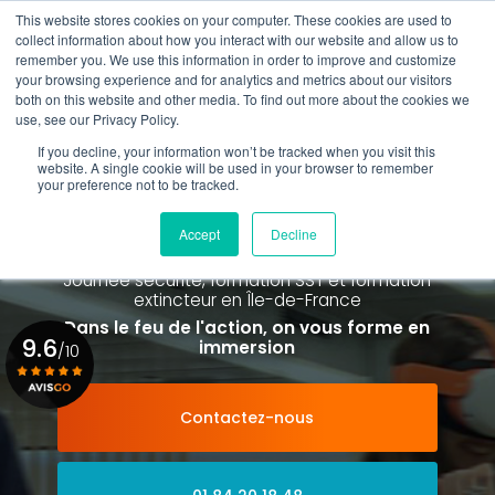
Aller
This website stores cookies on your computer. These cookies are used to
au
collect information about how you interact with our website and allow us to
contenu
remember you. We use this information in order to improve and customize
principal
your browsing experience and for analytics and metrics about our visitors
01 84 20 18 48
both on this website and other media. To find out more about the cookies we
use, see our Privacy Policy.
If you decline, your information won’t be tracked when you visit this
website. A single cookie will be used in your browser to remember
your preference not to be tracked.
Spécialiste de la formation SST et
de la Formation Incendie
Accept
Decline
à Paris La Défense depuis 2015
Journée sécurité, formation SST et formation
extincteur
en Île-de-France
Dans le feu de l'action, on vous forme en
9.6
immersion
/10
Contactez-nous
Voir le certificat