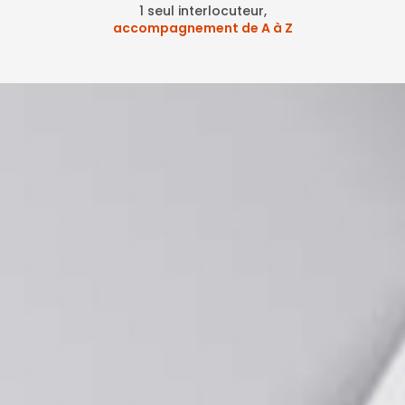
1 seul interlocuteur,
accompagnement de A à Z