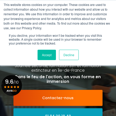
Aller
This website stores cookies on your computer. These cookies are used to
au
Rappel gratuit
collect information about how you interact with our website and allow us to
contenu
remember you. We use this information in order to improve and customize
principal
your browsing experience and for analytics and metrics about our visitors
01 84 20 18 48
both on this website and other media. To find out more about the cookies we
use, see our Privacy Policy.
If you decline, your information won’t be tracked when you visit this
website. A single cookie will be used in your browser to remember
your preference not to be tracked.
Spécialiste de la formation SST et
de la Formation Incendie
Accept
Decline
à Paris La Défense depuis 2015
Journée sécurité, formation SST et formation
extincteur
en Île-de-France
Dans le feu de l'action, on vous forme en
9.6
immersion
/10
Contactez-nous
Voir le certificat