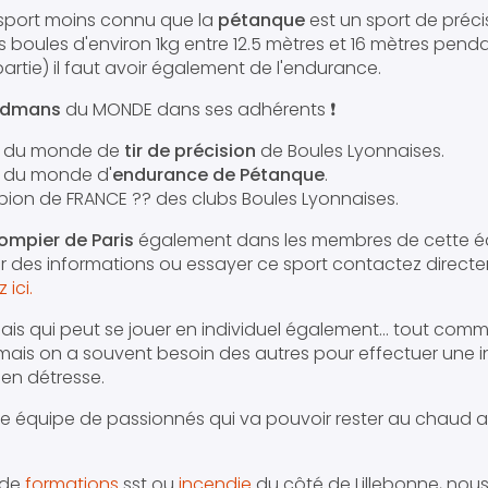
 sport moins connu que la
pétanque
est un sport de préci
 boules d'environ 1kg entre 12.5 mètres et 16 mètres pend
artie) il faut avoir également de l'endurance.
rdmans
du MONDE dans ses adhérents ❗️
n du monde de
tir de précision
de Boules Lyonnaises.
 du monde d'
endurance de Pétanque
.
ion de FRANCE ?? des clubs Boules Lyonnaises.
ompier de Paris
également dans les membres de cette éq
r des informations ou essayer ce sport contactez direct
 ici.
ais qui peut se jouer en individuel également... tout com
l mais on a souvent besoin des autres pour effectuer une 
en détresse.
e équipe de passionnés qui va pouvoir rester au chaud a
 de
formations
sst ou
incendie
du côté de Lillebonne, nou