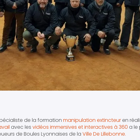
pécialiste de la formation
manipulation extincteur
en réali
vail
avec les
vidéos immersives et interactives à 360
a le p
joueurs de Boules Lyonnaises de la
Ville De Lillebonne.