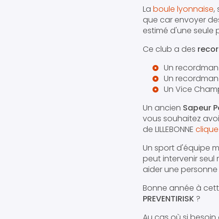
La
boule lyonnaise
,
que car envoyer des
estimé d'une seule p
Ce club a des
reco
Un recordma
Un recordman
Un Vice Champ
Un ancien
Sapeur P
vous souhaitez avoi
de LILLEBONNE
cliquez
Un sport d'équipe m
peut intervenir seu
aider une personne 
Bonne année à cett
PREVENTIRISK
?
Au cas où si besoin