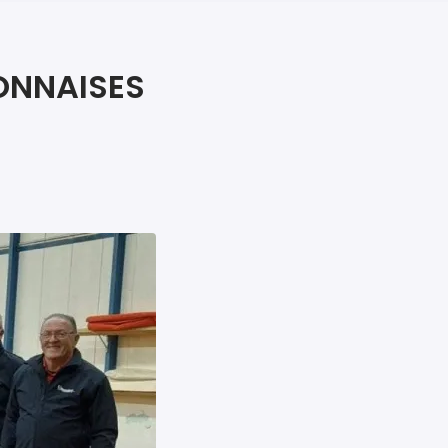
iers premiers secours
ier de Relaxation
YONNAISES