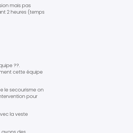
sion mais pas
ant 2 heures (temps
uipe ?‍?.
ement cette équipe
me le secourisme on
intervention pour
vec la veste
s avons des