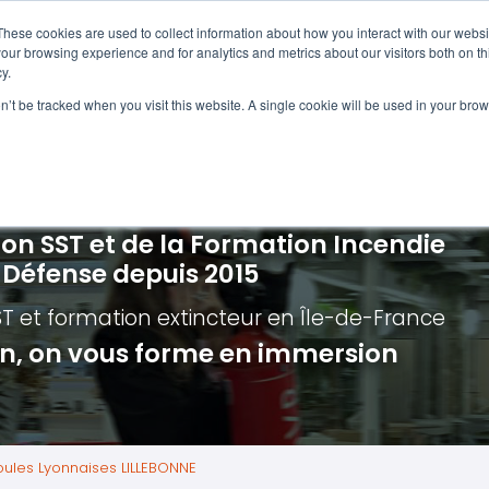
Navigation
Accueil
These cookies are used to collect information about how you interact with our webs
our browsing experience and for analytics and metrics about our visitors both on th
y.
ncendie
E-learning
Autres f
on’t be tracked when you visit this website. A single cookie will be used in your b
cerné ?
Nos modules
Formatio
Jour
vacuation incendie à distance
Incendies liés aux batteries en lithi
Formatio
Chas
vacuation incendie - Guide et Serre file
Évacuation établissements de soin
Formation
Chas
ion SST et de la Formation Incendie
quipiers de première intervention
Évacuation secteur tertiaire
Risq
a Défense depuis 2015
anipulation Extincteurs
Évacuation secteur industriel
Trav
ST et formation extincteur
en Île-de-France
ncendie en réalité augmentée
Situ
ion, on vous forme en immersion
Autr
Secu
Roue
oules Lyonnaises LILLEBONNE