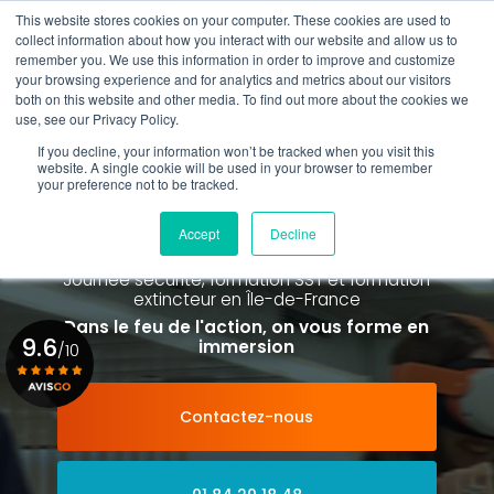
Aller
This website stores cookies on your computer. These cookies are used to
au
Rappel gratuit
collect information about how you interact with our website and allow us to
contenu
remember you. We use this information in order to improve and customize
principal
your browsing experience and for analytics and metrics about our visitors
01 84 20 18 48
both on this website and other media. To find out more about the cookies we
use, see our Privacy Policy.
If you decline, your information won’t be tracked when you visit this
website. A single cookie will be used in your browser to remember
your preference not to be tracked.
Spécialiste de la formation SST et
de la Formation Incendie
Accept
Decline
à Paris La Défense depuis 2015
Journée sécurité, formation SST et formation
extincteur
en Île-de-France
Dans le feu de l'action, on vous forme en
9.6
immersion
/10
Contactez-nous
Voir le certificat