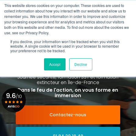
Aller
This website stores cookies on your computer. These cookies are used to
au
Rappel gratuit
collect information about how you interact with our website and allow us to
contenu
remember you. We use this information in order to improve and customize
principal
your browsing experience and for analytics and metrics about our visitors
01 84 20 18 48
both on this website and other media. To find out more about the cookies we
use, see our Privacy Policy.
If you decline, your information won’t be tracked when you visit this
website. A single cookie will be used in your browser to remember
your preference not to be tracked.
Spécialiste de la formation SST et
de la Formation Incendie
Accept
Decline
à Paris La Défense depuis 2015
Journée sécurité, formation SST et formation
extincteur
en Île-de-France
Dans le feu de l'action, on vous forme en
9.6
immersion
/10
Contactez-nous
Voir le certificat