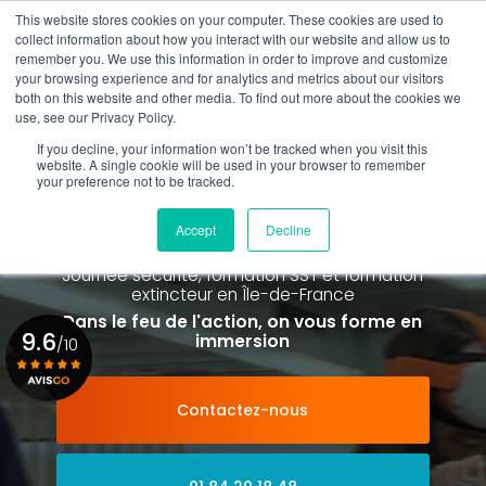
Aller
This website stores cookies on your computer. These cookies are used to
au
Rappel gratuit
collect information about how you interact with our website and allow us to
contenu
remember you. We use this information in order to improve and customize
principal
your browsing experience and for analytics and metrics about our visitors
01 84 20 18 48
both on this website and other media. To find out more about the cookies we
use, see our Privacy Policy.
If you decline, your information won’t be tracked when you visit this
website. A single cookie will be used in your browser to remember
your preference not to be tracked.
Spécialiste de la formation SST et
de la Formation Incendie
Accept
Decline
à Paris La Défense depuis 2015
Journée sécurité, formation SST et formation
extincteur
en Île-de-France
Dans le feu de l'action, on vous forme en
9.6
immersion
/10
Contactez-nous
Voir le certificat