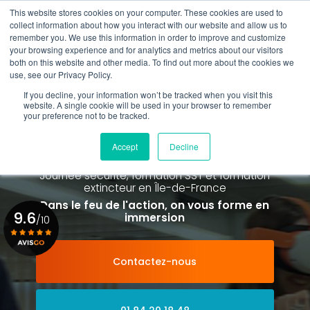
Aller
This website stores cookies on your computer. These cookies are used to
au
Rappel gratuit
collect information about how you interact with our website and allow us to
contenu
remember you. We use this information in order to improve and customize
principal
your browsing experience and for analytics and metrics about our visitors
01 84 20 18 48
both on this website and other media. To find out more about the cookies we
use, see our Privacy Policy.
If you decline, your information won’t be tracked when you visit this
website. A single cookie will be used in your browser to remember
your preference not to be tracked.
Spécialiste de la formation SST et
de la Formation Incendie
Accept
Decline
à Paris La Défense depuis 2015
Journée sécurité, formation SST et formation
extincteur
en Île-de-France
Dans le feu de l'action, on vous forme en
9.6
immersion
/10
Contactez-nous
Voir le certificat