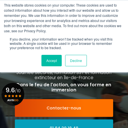
Aller
This website stores cookies on your computer. These cookies are used to
au
Rappel gratuit
collect information about how you interact with our website and allow us to
contenu
remember you. We use this information in order to improve and customize
principal
your browsing experience and for analytics and metrics about our visitors
01 84 20 18 48
both on this website and other media. To find out more about the cookies we
use, see our Privacy Policy.
If you decline, your information won’t be tracked when you visit this
website. A single cookie will be used in your browser to remember
your preference not to be tracked.
Spécialiste de la formation SST et
de la Formation Incendie
Accept
Decline
à Paris La Défense depuis 2015
Journée sécurité, formation SST et formation
extincteur
en Île-de-France
Dans le feu de l'action, on vous forme en
9.6
immersion
/10
Contactez-nous
Voir le certificat