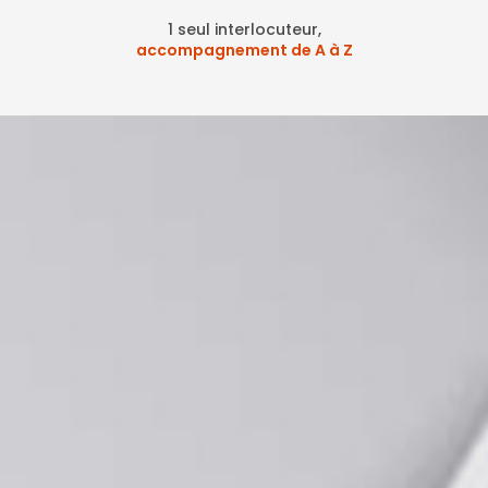
1 seul interlocuteur,
accompagnement de A à Z