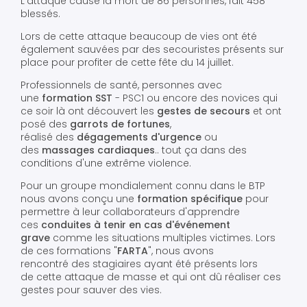
L'attaque cause la mort de 86 personnes, fait 458
blessés.
Lors de cette attaque beaucoup de vies ont été
également sauvées par des secouristes présents sur
place pour profiter de cette fête du 14 juillet.
Professionnels de santé, personnes avec
une
formation SST
- PSC1 ou encore des novices qui
ce soir là ont découvert les
gestes de secours
et ont
posé des
garrots de fortunes
,
réalisé des
dégagements d'urgence
ou
des
massages cardiaques
.. tout ça dans des
conditions d'une extrême violence.
Pour un groupe mondialement connu dans le BTP
nous avons conçu une
formation spécifique
pour
permettre à leur collaborateurs d'apprendre
ces
conduites à tenir en cas d'événement
grave
comme les situations multiples victimes. Lors
de ces formations "
FARTA
", nous avons
rencontré des stagiaires ayant été présents lors
de cette attaque de masse et qui ont dû réaliser ces
gestes pour sauver des vies.