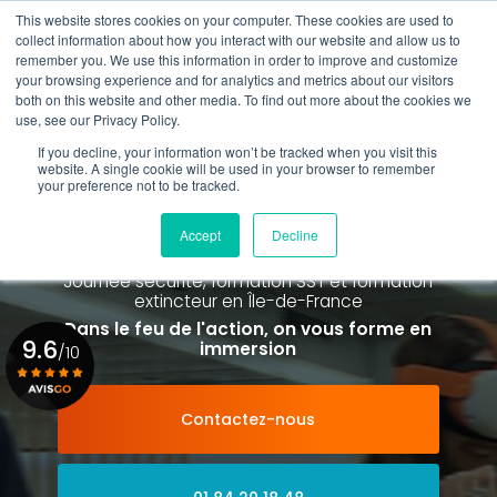
Aller
This website stores cookies on your computer. These cookies are used to
au
Rappel gratuit
collect information about how you interact with our website and allow us to
contenu
remember you. We use this information in order to improve and customize
principal
your browsing experience and for analytics and metrics about our visitors
01 84 20 18 48
both on this website and other media. To find out more about the cookies we
use, see our Privacy Policy.
If you decline, your information won’t be tracked when you visit this
website. A single cookie will be used in your browser to remember
your preference not to be tracked.
Spécialiste de la formation SST et
de la Formation Incendie
Accept
Decline
à Paris La Défense depuis 2015
Journée sécurité, formation SST et formation
extincteur
en Île-de-France
Dans le feu de l'action, on vous forme en
9.6
immersion
/10
Contactez-nous
Voir le certificat