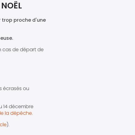
 NOËL
r trop proche d'une
ieuse.
en cas de départ de
as écrasés ou
au 14 décembre
 de la dépêche.
icle
).