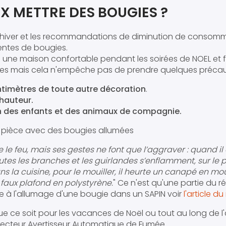
EUX METTRE DES BOUGIES ?
'hiver et les recommandations de diminution de consomma
ventes de bougies.
e une maison confortable pendant les soirées de NOEL et fa
es mais cela n'empêche pas de prendre quelques précaut
ntimètres
de toute autre décoration
.
 hauteur.
in des enfants et des animaux de compagnie.
ne pièce avec des bougies allumées
e le feu, mais ses gestes ne font que l’aggraver : quand il
outes les branches et les guirlandes s’enflamment, sur le 
ans la cuisine, pour le mouiller, il heurte un canapé en m
 faux plafond en polystyrène.
" Ce n'est qu'une partie du ré
e à l'allumage d'une bougie dans un SAPIN voir
l'article 
ue ce soit pour les vacances de Noël ou tout au long de 
étecteur Avertisseur Automatique de Fumée .