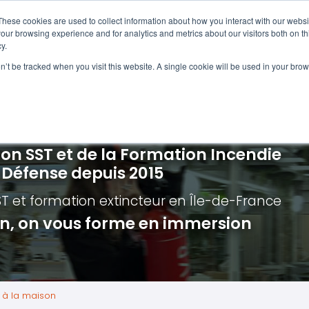
Navigation
Accueil
These cookies are used to collect information about how you interact with our webs
our browsing experience and for analytics and metrics about our visitors both on th
y.
ncendie
E-learning
Autres f
on’t be tracked when you visit this website. A single cookie will be used in your b
cerné ?
Nos modules
Formatio
Jour
vacuation incendie à distance
Incendies liés aux batteries en lithi
Formatio
Chas
vacuation incendie - Guide et Serre file
Évacuation établissements de soin
Formation
Chas
ion SST et de la Formation Incendie
quipiers de première intervention
Évacuation secteur tertiaire
Risq
a Défense depuis 2015
anipulation Extincteurs
Évacuation secteur industriel
Trav
ST et formation extincteur
en Île-de-France
ncendie en réalité augmentée
Situ
ion, on vous forme en immersion
Autr
Secu
Roue
 à la maison