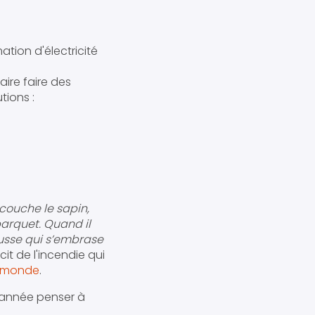
tion d'électricité
ire faire des
ions :
 couche le sapin,
parquet. Quand il
ousse qui s’embrase
cit de l'incendie qui
du monde
.
l'année penser à