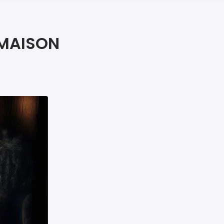
iers premiers secours
ier de Relaxation
 MAISON