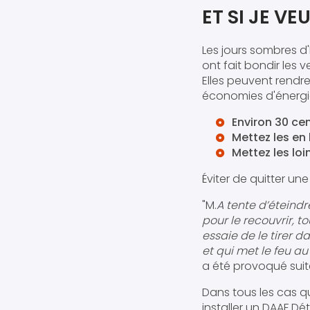
ET SI JE V
Les jours sombres d
ont fait bondir les 
Elles peuvent rendr
économies d'énergi
Environ 30 ce
Mettez les en
Mettez les lo
Éviter de quitter u
"M.
A tente d’éteindr
pour le recouvrir, t
essaie de le tirer d
et qui met le feu au
a été provoqué suit
Dans tous les cas q
installer un DAAF D