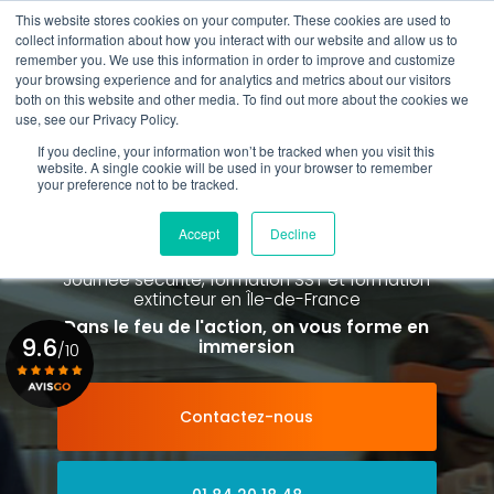
Aller
This website stores cookies on your computer. These cookies are used to
au
Rappel gratuit
collect information about how you interact with our website and allow us to
contenu
remember you. We use this information in order to improve and customize
principal
your browsing experience and for analytics and metrics about our visitors
01 84 20 18 48
both on this website and other media. To find out more about the cookies we
use, see our Privacy Policy.
If you decline, your information won’t be tracked when you visit this
website. A single cookie will be used in your browser to remember
your preference not to be tracked.
Spécialiste de la formation SST et
de la Formation Incendie
Accept
Decline
à Paris La Défense depuis 2015
Journée sécurité, formation SST et formation
extincteur
en Île-de-France
Dans le feu de l'action, on vous forme en
9.6
immersion
/10
Contactez-nous
Voir le certificat