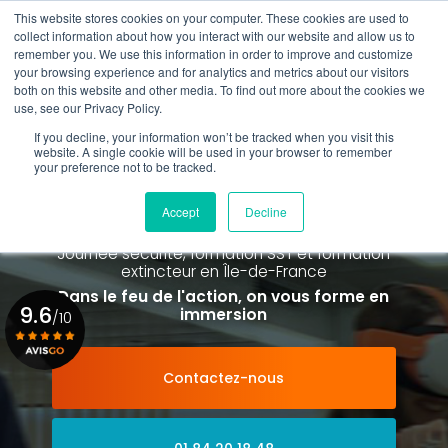
Aller
This website stores cookies on your computer. These cookies are used to
au
Rappel gratuit
collect information about how you interact with our website and allow us to
contenu
remember you. We use this information in order to improve and customize
principal
your browsing experience and for analytics and metrics about our visitors
01 84 20 18 48
both on this website and other media. To find out more about the cookies we
use, see our Privacy Policy.
If you decline, your information won’t be tracked when you visit this
website. A single cookie will be used in your browser to remember
your preference not to be tracked.
Spécialiste de la formation SST et
de la Formation Incendie
Accept
Decline
à Paris La Défense depuis 2015
Journée sécurité, formation SST et formation
extincteur
en Île-de-France
Dans le feu de l'action, on vous forme en
9.6
immersion
/10
Contactez-nous
Voir le certificat