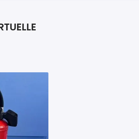
iers premiers secours
ier de Relaxation
RTUELLE