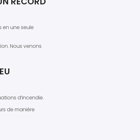
 UN RECORD
s en une seule
tion. Nous venons
FEU
uations d’incendie.
teurs de manière