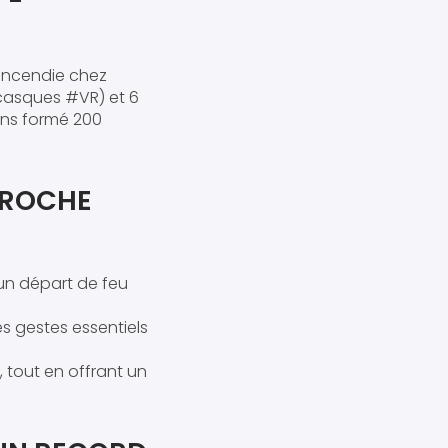
 incendie chez
 casques #VR) et 6
ons formé 200
PPROCHE
’un départ de feu
es gestes essentiels
, tout en offrant un