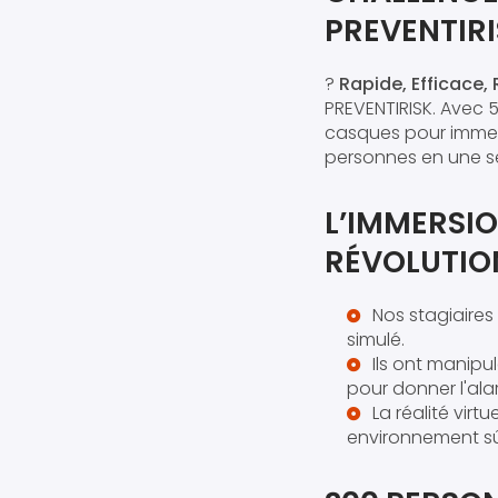
PREVENTIR
?
Rapide, Efficace,
PREVENTIRISK. Avec 5
casques pour immerg
personnes en une se
L’IMMERSIO
RÉVOLUTIO
Nos stagiaires
simulé.
Ils ont manipu
pour donner l'ala
La réalité virt
environnement sû