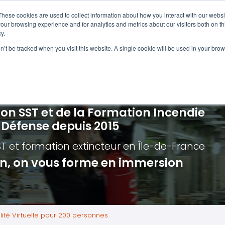
Navigation
Accueil
These cookies are used to collect information about how you interact with our webs
our browsing experience and for analytics and metrics about our visitors both on th
y.
ncendie
E-learning
Autres f
on’t be tracked when you visit this website. A single cookie will be used in your b
cerné ?
Nos modules
Formatio
Jour
vacuation incendie à distance
Incendies liés aux batteries en lithi
Formatio
Chas
vacuation incendie - Guide et Serre file
Évacuation établissements de soin
Formation
Chas
ion SST et de la Formation Incendie
quipiers de première intervention
Évacuation secteur tertiaire
Risq
a Défense depuis 2015
anipulation Extincteurs
Évacuation secteur industriel
Trav
ST et formation extincteur
en Île-de-France
ncendie en réalité augmentée
Situ
ion, on vous forme en immersion
Autr
Secu
Roue
ité Virtuelle pour 200 personnes