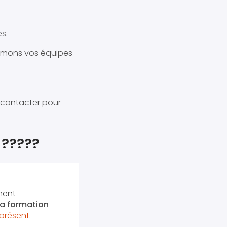
s.
formons vos équipes
 contacter pour
?‍??‍?
ment
 la formation
présent
.