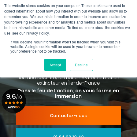
Aller
This website stores cookies on your computer. These cookies are used to
au
Rappel gratuit
collect information about how you interact with our website and allow us to
contenu
remember you. We use this information in order to improve and customize
principal
your browsing experience and for analytics and metrics about our visitors
01 84 20 18 48
both on this website and other media. To find out more about the cookies we
use, see our Privacy Policy.
If you decline, your information won’t be tracked when you visit this
website. A single cookie will be used in your browser to remember
your preference not to be tracked.
Spécialiste de la formation SST et
de la Formation Incendie
Accept
Decline
à Paris La Défense depuis 2015
Journée sécurité, formation SST et formation
extincteur
en Île-de-France
Dans le feu de l'action, on vous forme en
9.6
immersion
/10
Contactez-nous
Voir le certificat