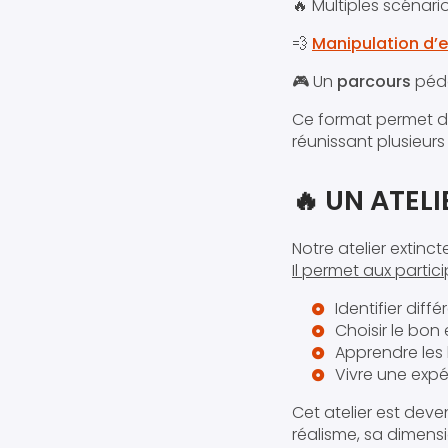
🔥 Multiples scénari
💨
Manipulation d’e
🎮 Un
parcours
péd
Ce format permet d’
réunissant plusieurs
🔥 UN ATEL
Notre atelier extinc
Il permet aux partici
Identifier dif
Choisir le bon
Apprendre les 
Vivre une expé
Cet atelier est deve
réalisme, sa dimens