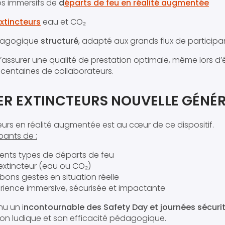
os immersifs de
d
éparts de feu en réalité augmentée
xtincteurs
eau et CO₂
agogique
structuré
, adapté aux grands flux de participa
assurer une qualité de prestation optimale, même lors 
 centaines de collaborateurs.
IER EXTINCTEURS NOUVELLE GÉNÉ
teurs en réalité augmentée est au cœur de ce dispositif.
pants de :
férents types de départs de feu
 extincteur (eau ou CO₂)
bons gestes en situation réelle
rience immersive, sécurisée et impactante
nu un i
ncontournable des Safety Day et journées sécuri
ion ludique et son efficacité pédagogique.