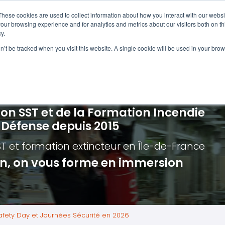
Navigation
Accueil
These cookies are used to collect information about how you interact with our webs
our browsing experience and for analytics and metrics about our visitors both on th
y.
ncendie
E-learning
Autres f
on’t be tracked when you visit this website. A single cookie will be used in your b
cerné ?
Nos modules
Formatio
Jour
vacuation incendie à distance
Incendies liés aux batteries en lithi
Formatio
Chas
vacuation incendie - Guide et Serre file
Évacuation établissements de soin
Formation
Chas
ion SST et de la Formation Incendie
quipiers de première intervention
Évacuation secteur tertiaire
Risq
a Défense depuis 2015
anipulation Extincteurs
Évacuation secteur industriel
Trav
ST et formation extincteur
en Île-de-France
ncendie en réalité augmentée
Situ
ion, on vous forme en immersion
Autr
Secu
Roue
 Safety Day et Journées Sécurité en 2026