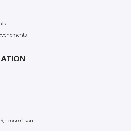
nts
d’événements
RATION
té
, grâce à son