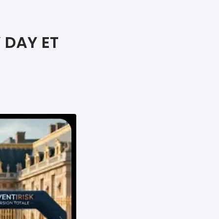
iers premiers secours
ier de Relaxation
 DAY ET
6