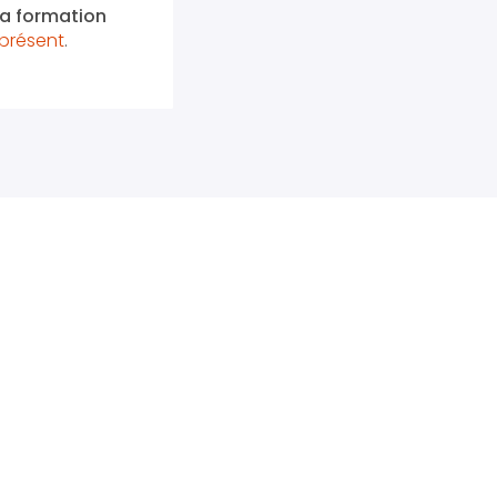
 la formation
présent
.