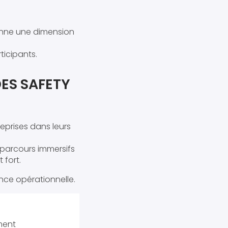
donne une dimension
icipants.
DES SAFETY
prises dans leurs
 parcours immersifs
 fort.
ence opérationnelle.
ment