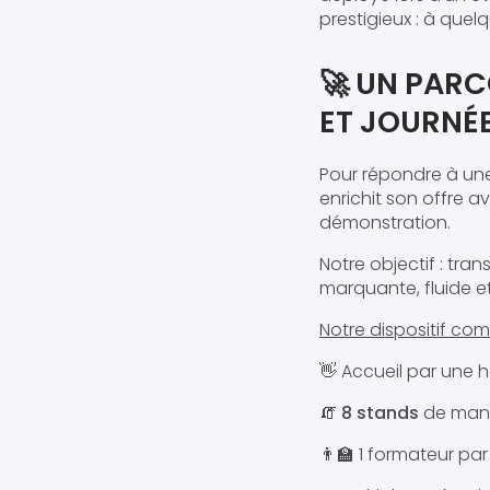
prestigieux : à quel
🚀 UN PARC
ET JOURNÉE
Pour répondre à un
enrichit son offre 
démonstration.
Notre objectif : tra
marquante, fluide et
Notre dispositif com
👋 Accueil par une 
🧯
8 stands
de manip
👨‍🏫 1 formateur pa