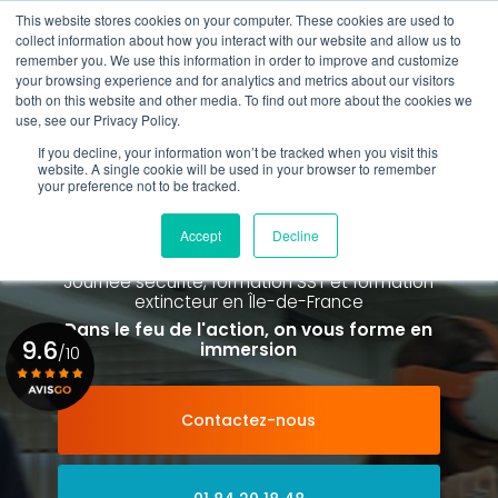
Aller
This website stores cookies on your computer. These cookies are used to
au
Rappel gratuit
collect information about how you interact with our website and allow us to
contenu
remember you. We use this information in order to improve and customize
principal
your browsing experience and for analytics and metrics about our visitors
01 84 20 18 48
both on this website and other media. To find out more about the cookies we
use, see our Privacy Policy.
If you decline, your information won’t be tracked when you visit this
website. A single cookie will be used in your browser to remember
your preference not to be tracked.
Spécialiste de la formation SST et
de la Formation Incendie
Accept
Decline
à Paris La Défense depuis 2015
Journée sécurité, formation SST et formation
extincteur
en Île-de-France
Dans le feu de l'action, on vous forme en
9.6
immersion
/10
Contactez-nous
Voir le certificat