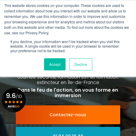
Aller
This website stores cookies on your computer. These cookies are used to
au
collect information about how you interact with our website and allow us to
contenu
remember you. We use this information in order to improve and customize
principal
your browsing experience and for analytics and metrics about our visitors
01 84 20 18 48
both on this website and other media. To find out more about the cookies we
use, see our Privacy Policy.
If you decline, your information won’t be tracked when you visit this
website. A single cookie will be used in your browser to remember
your preference not to be tracked.
Spécialiste de la formation SST et
de la Formation Incendie
Accept
Decline
à Paris La Défense depuis 2015
Journée sécurité, formation SST et formation
extincteur
en Île-de-France
Dans le feu de l'action, on vous forme en
9.6
immersion
/10
Contactez-nous
Voir le certificat