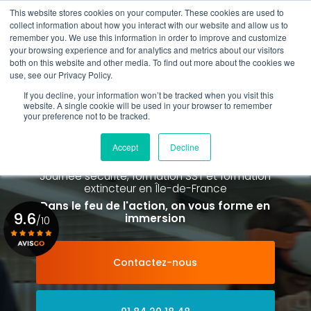
Aller
This website stores cookies on your computer. These cookies are used to
au
collect information about how you interact with our website and allow us to
contenu
remember you. We use this information in order to improve and customize
principal
your browsing experience and for analytics and metrics about our visitors
01 84 20 18 48
both on this website and other media. To find out more about the cookies we
use, see our Privacy Policy.
If you decline, your information won’t be tracked when you visit this
website. A single cookie will be used in your browser to remember
your preference not to be tracked.
Spécialiste de la formation SST et
de la Formation Incendie
Accept
Decline
à Paris La Défense depuis 2015
Journée sécurité, formation SST et formation
extincteur
en Île-de-France
Dans le feu de l'action, on vous forme en
9.6
immersion
/10
Contactez-nous
Voir le certificat