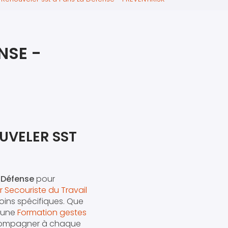
iers premiers secours
ier de Relaxation
NSE -
UVELER SST
a Défense
pour
 Secouriste du Travail
oins spécifiques. Que
'une
Formation gestes
accompagner à chaque