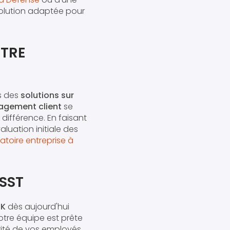
solution adaptée pour
TRE
s des
solutions sur
agement client
se
 différence. En faisant
uation initiale des
atoire entreprise à
SST
SK
dès aujourd'hui
Notre équipe est prête
urité de vos employés