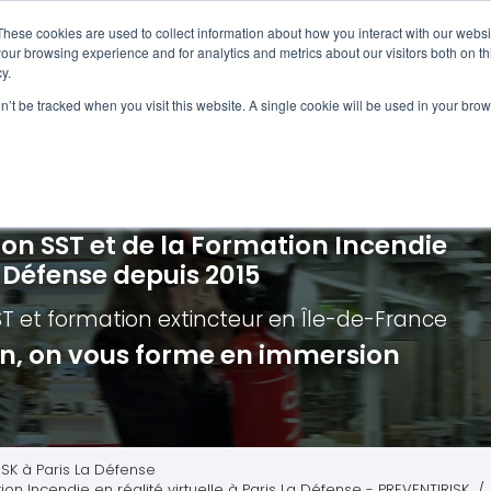
Navigation
Accueil
These cookies are used to collect information about how you interact with our webs
our browsing experience and for analytics and metrics about our visitors both on th
y.
ncendie
E-learning
Autres f
on’t be tracked when you visit this website. A single cookie will be used in your b
cerné ?
Nos modules
Formatio
Jour
vacuation incendie à distance
Incendies liés aux batteries en lithi
Formatio
Chas
vacuation incendie - Guide et Serre file
Évacuation établissements de soin
Formation
Chas
ion SST et de la Formation Incendie
quipiers de première intervention
Évacuation secteur tertiaire
Risq
a Défense depuis 2015
anipulation Extincteurs
Évacuation secteur industriel
Trav
ST et formation extincteur
en Île-de-France
ncendie en réalité augmentée
Situ
ion, on vous forme en immersion
Autr
Secu
Roue
ISK à Paris La Défense
ion Incendie en réalité virtuelle à Paris La Défense - PREVENTIRISK