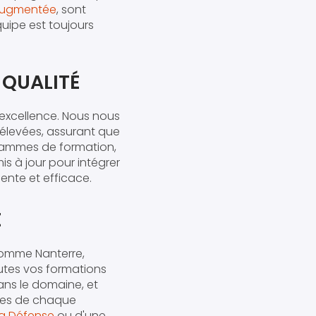
 augmentée
, sont
quipe est toujours
QUALITÉ
l'excellence. Nous nous
 élevées, assurant que
grammes de formation,
is à jour pour intégrer
ente et efficace.
E
comme Nanterre,
utes vos formations
ans le domaine, et
ues de chaque
La Défense
ou d'une