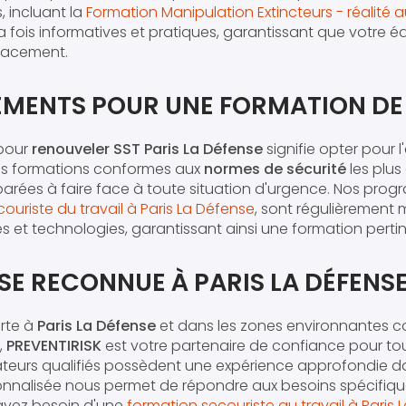
, incluant la
Formation Manipulation Extincteurs - réalité
 fois informatives et pratiques, garantissant que votre é
icacement.
MENTS POUR UNE FORMATION DE 
pour
renouveler SST Paris La Défense
signifie opter pour 
es formations conformes aux
normes de sécurité
les plus
arées à faire face à toute situation d'urgence. Nos pro
ouriste du travail à Paris La Défense
, sont régulièrement m
s et technologies, garantissant ainsi une formation pertin
SE RECONNUE À PARIS LA DÉFENS
rte à
Paris La Défense
et dans les zones environnantes 
,
PREVENTIRISK
est votre partenaire de confiance pour to
ateurs qualifiés possèdent une expérience approfondie d
nnalisée nous permet de répondre aux besoins spécifiq
 ayez besoin d'une
formation secouriste au travail à Paris 