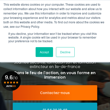
Aller
This website stores cookies on your computer. These cookies are used to
au
collect information about how you interact with our website and allow us to
contenu
remember you. We use this information in order to improve and customize
principal
your browsing experience and for analytics and metrics about our visitors
01 84 20 18 48
both on this website and other media. To find out more about the cookies we
use, see our Privacy Policy.
If you decline, your information won’t be tracked when you visit this
website. A single cookie will be used in your browser to remember
your preference not to be tracked.
Spécialiste de la formation SST et
de la Formation Incendie
Accept
Decline
à Paris La Défense depuis 2015
Journée sécurité, formation SST et formation
extincteur
en Île-de-France
Dans le feu de l'action, on vous forme en
9.6
immersion
/10
Contactez-nous
Voir le certificat